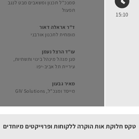
סמנכ"ל תכנון ומשאבים מבט לנגב
תפעול
15:10
ד"ר אראלה דאור
מומחית לתכנון אורבני
עו"ד הרצל נעמן
סגן מנהל מינהל בינוי ותשתיות
עיריית תל אביב-יפו
מאיר גבעון
מייסד ומנכ"ל
GIV Solutions
טקס חלוקת אות הוקרה ללקוחות ופרוייקטים מיוחדים