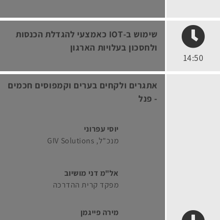
שימוש ב-IOT כאמצעי להגדלת הכנסות
ולחסכון בעלויות הארגון
14:50
אתגרים ולקחים בערים וקמפוסים חכמים
- פנל
יוסי עפרוני
מנכ"ל
GIV Solutions
אל"מ דני מושיוב
מפקד קרית ההדרכה
מירה פייגמן