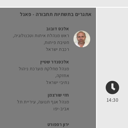
אתגרים בתשתיות תחבורה - פאנל
אלכס דובוב
ראש מנהלת איתות וטכנולוגיה,
חטיבת פיתוח
רכבת ישראל
אלכסנדר שטיין
מנהל מחלקת מערכת ניהול
אחזקה
נתיבי ישראל
חזי שורצמן
14:30
מנהל אגף תנועה
עיריית תל
אביב-יפו
ירון רפפורט