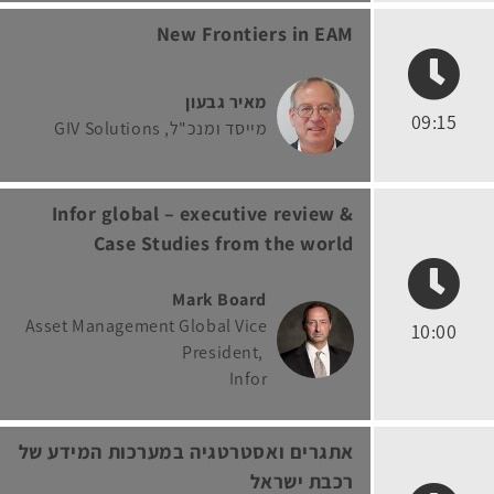
New Frontiers in EAM
מאיר גבעון
09:15
מייסד ומנכ"ל
GIV Solutions
Infor global – executive review &
Case Studies from the world
Mark Board
Asset Management Global Vice
10:00
President
Infor
אתגרים ואסטרטגיה במערכות המידע של
רכבת ישראל