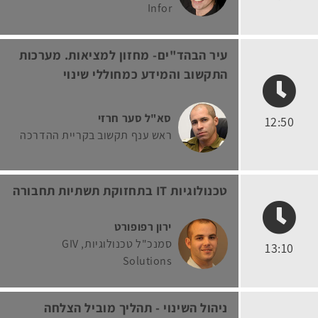
Infor
עיר הבהד"ים- מחזון למציאות. מערכות
התקשוב והמידע כמחוללי שינוי
סא"ל סער חרזי
12:50
ראש ענף תקשוב בקריית ההדרכה
טכנולוגיות IT בתחזוקת תשתיות תחבורה
ירון רפופורט
סמנכ"ל טכנולוגיות
GIV
13:10
Solutions
ניהול השינוי - תהליך מוביל הצלחה