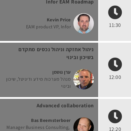
Infor EAM Roadmap
Kevin Price
11:30
EAM product VP
Infor
ניהול אחזקה וניהול נכסים מתקדם
בשיכון ובינוי
ערן גוטמן
12:00
מנהל מערכות מידע ודיגיטל
שיכון
ובינוי
Advanced collaboration
Bas Beemsterboer
Manager Business Consulting
12:20