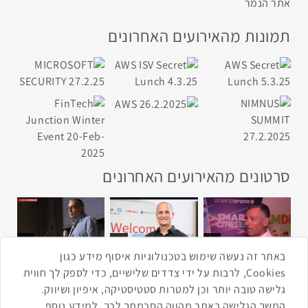
אתר הנמר
תמונות מהאירועים האחרונים
סרטונים מהאירועים האחרונים
1:43
2:33
4:00
כנס ערים חכמות
כנס מפעיל
כנס בריאות דיגיטלית
באתר זה נעשה שימוש בטכנולוגיות איסוף מידע כגון
Cookies, לרבות על ידי צדדים שלישיים, כדי לספק לך חווית
גלישה טובה יותר וכן למטרות סטטיסטיקה, איפיון ושיווק.
2:32
1:14
3:52
המשך הגלישה באתר מהווה הסכמתך לכך. למידע נוסף