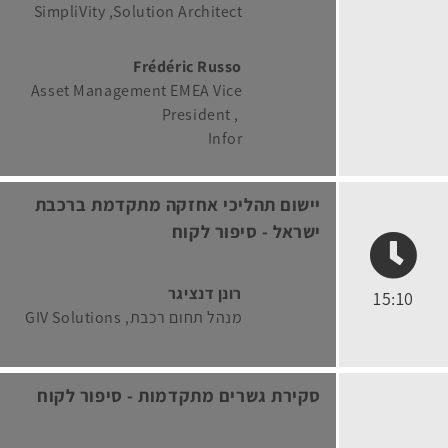
SimpliVity
Solution Architect
Frédéric Russo
Asset Management EMEA Vice
President
Infor
יישום תהליכי אחזקה מתקדמת ברכבת
ישראל - סיפור לקוח
רונן דנציגר
15:10
מנהל תחום רכבת
GIV Solutions
סקירת גשרים מתקדמות - סיפור לקוח