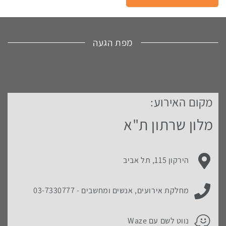
מפת הגעה
מקום האירוע:
לפניך
מפת
מלון שרתון ת"א
גוגל
עם
מיקום
כתובת מקום האירוע:
הירקון 115, תל אביב
האירוע.
לחץ
ניתן ליצור קשר עם:
כאן
מחלקת אירועים, אנשים ומחשבים -
03-7330777
כדי
לדלג
פרטי החניה במקום האירוע:
נווט לשם עם Waze
מעל