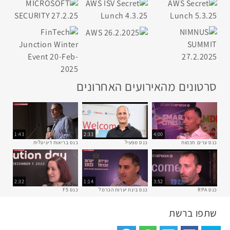
סרטונים מהאירועים האחרונים
1:43
2:33
4:00
כנס ערים חכמות
כנס מפעיל
כנס בריאות דיגיטלית
2:32
1:14
3:52
כנס RPA
כנס בינת יערות הכרמל
כנס F5
שתפו ברשת